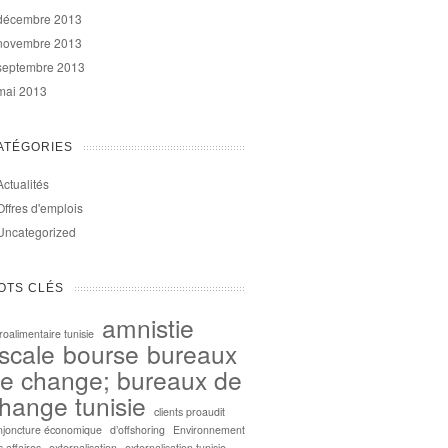
décembre 2013
novembre 2013
septembre 2013
mai 2013
ATÉGORIES
Actualités
Offres d'emplois
Uncategorized
OTS CLÉS
amnistie
roalimentaire tunisie
iscale
bourse
bureaux
e change; bureaux de
hange tunisie
clients proaudit
njoncture économique
d’offshoring
Environnement
 affaires
externalisation
externalisation tunisie