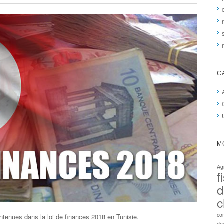
C
M
Ag
f
d
c
co
ntenues dans la loi de finances 2018 en Tunisie.
des