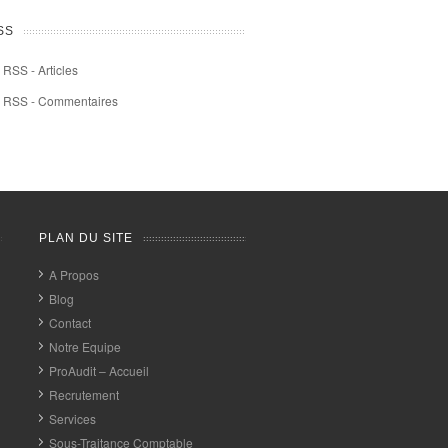
SS
RSS - Articles
RSS - Commentaires
PLAN DU SITE
A Propos
Blog
Contact
Notre Equipe
ProAudit – Accueil
Recrutement
Services
Sous-Traitance Comptable