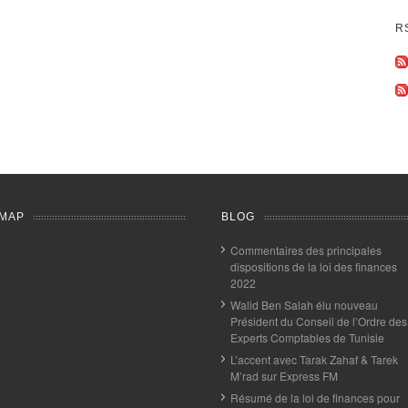
R
MAP
BLOG
Commentaires des principales
dispositions de la loi des finances
2022
Walid Ben Salah élu nouveau
Président du Conseil de l’Ordre des
Experts Comptables de Tunisie
L’accent avec Tarak Zahaf & Tarek
M’rad sur Express FM
Résumé de la loi de finances pour