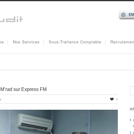
pe
Nos Services
Sous-Traitance Comptable
Recrutemen
 M’rad sur Express FM
s
0
A