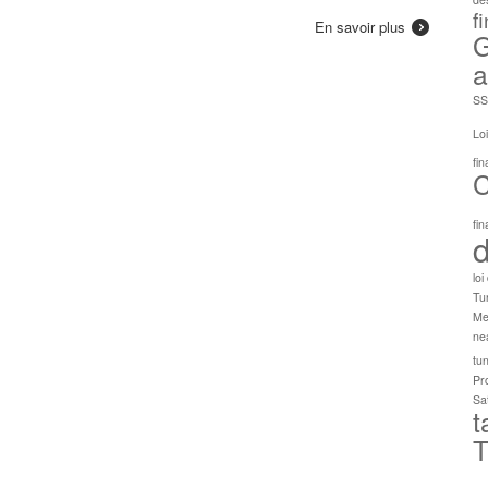
f
En savoir plus
G
a
SS
Loi
fi
C
fi
d
loi
Tu
Me
ne
tun
Pr
Sat
t