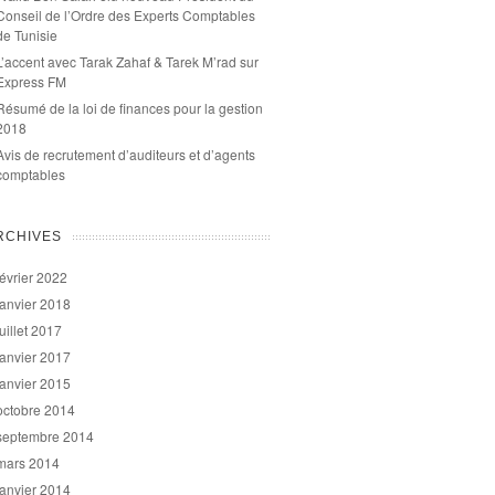
Conseil de l’Ordre des Experts Comptables
de Tunisie
L’accent avec Tarak Zahaf & Tarek M’rad sur
Express FM
Résumé de la loi de finances pour la gestion
2018
Avis de recrutement d’auditeurs et d’agents
comptables
RCHIVES
février 2022
janvier 2018
juillet 2017
janvier 2017
janvier 2015
octobre 2014
septembre 2014
mars 2014
janvier 2014