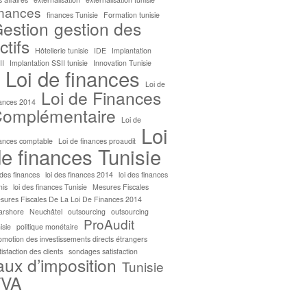
inances
finances Tunisie
Formation tunisie
estion
gestion des
ctifs
Hôtellerie tunisie
IDE
Implantation
II
Implantation SSII tunisie
Innovation Tunisie
Loi de finances
Loi de
Loi de Finances
nances 2014
omplémentaire
Loi de
Loi
nances comptable
Loi de finances proaudit
e finances Tunisie
 des finances
loi des finances 2014
loi des finances
nis
loi des finances Tunisie
Mesures Fiscales
sures Fiscales De La Loi De Finances 2014
arshore
Neuchâtel
outsourcing
outsourcing
ProAudit
isie
politique monétaire
omotion des investissements directs étrangers
isfaction des clients
sondages satisfaction
aux d’imposition
Tunisie
TVA