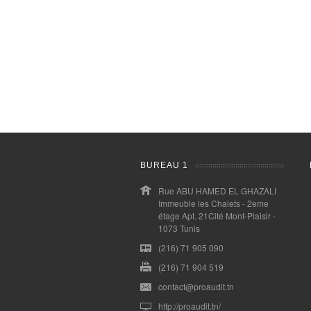
BUREAU 1
Rue ABU HAMED EL GHAZALI
Immeuble les Chalets - 2eme
étage Apt. 21Cité Mont-Plaisir -
1073 Tunis
(216) 71 905 090
(216) 71 904 519
contact@proaudit.tn
http://proaudit.tn/