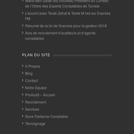
Walid Ben Salah élu nouveau Président du Conseil
de l’Ordre des Experts Comptables de Tunisie
L’accent avec Tarak Zahaf & Tarek M’rad sur Express
FM
Résumé de la loi de finances pour la gestion 2018
Avis de recrutement d’auditeurs et d’agents
comptables
PLAN DU SITE
A Propos
Blog
Contact
Notre Equipe
ProAudit – Accueil
Recrutement
Services
Sous-Traitance Comptable
Témoignage