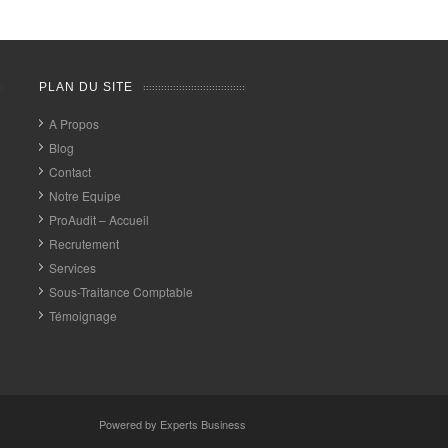
PLAN DU SITE
A Propos
Blog
Contact
Notre Equipe
ProAudit – Accueil
Recrutement
Services
Sous-Traitance Comptable
Témoignage
Powered by
Experts Business