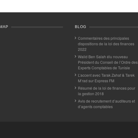
MAP
BLOG
Commentaires des principales
dispositions de la loi des finances
2022
Walid Ben Salah élu nouveau
Président du Conseil de l’Ordre des
Experts Comptables de Tunisie
L’accent avec Tarak Zahaf & Tarek
M’rad sur Express FM
Résumé de la loi de finances pour
la gestion 2018
Avis de recrutement d’auditeurs et
d’agents comptables