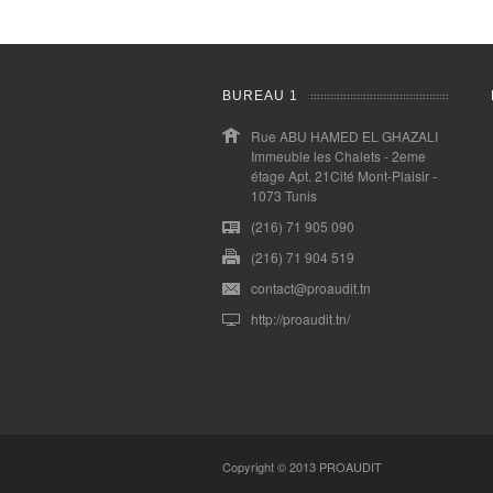
BUREAU 1
Rue ABU HAMED EL GHAZALI
Immeuble les Chalets - 2eme
étage Apt. 21Cité Mont-Plaisir -
1073 Tunis
(216) 71 905 090
(216) 71 904 519
contact@proaudit.tn
http://proaudit.tn/
Copyright © 2013
PROAUDIT