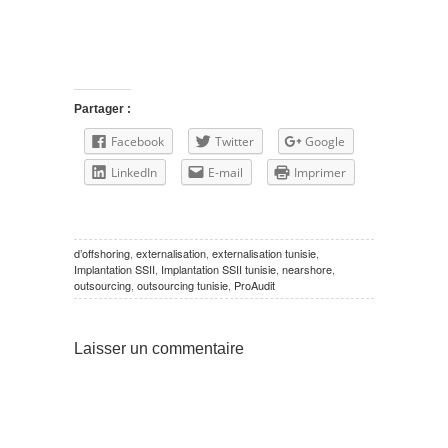
Partager :
Facebook
Twitter
Google
LinkedIn
E-mail
Imprimer
d’offshoring
,
externalisation
,
externalisation tunisie
,
Implantation SSII
,
Implantation SSII tunisie
,
nearshore
,
outsourcing
,
outsourcing tunisie
,
ProAudit
Laisser un commentaire